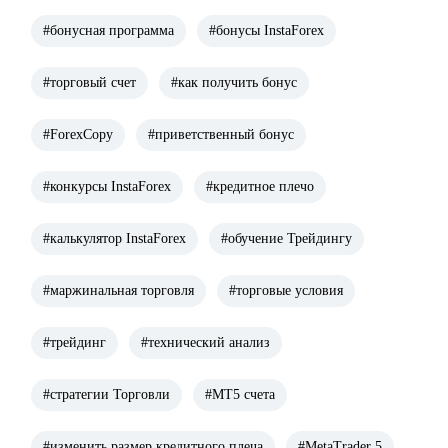
#бонусная программа
#бонусы InstaForex
#торговый счет
#как получить бонус
#ForexCopy
#приветственный бонус
#конкурсы InstaForex
#кредитное плечо
#калькулятор InstaForex
#обучение Трейдингу
#маржинальная торговля
#торговые условия
#трейдинг
#технический анализ
#стратегии Торговли
#МТ5 счета
#изменить размер кредитного плеча
#MetaTrader 5