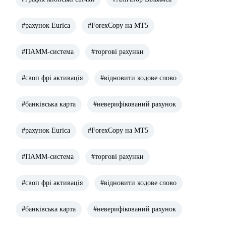
#рахунок Eurica
#ForexCopy на МТ5
#ПАММ-система
#торгові рахунки
#своп фрі активація
#відновити кодове слово
#банківська карта
#неверифікований рахунок
#рахунок Eurica
#ForexCopy на МТ5
#ПАММ-система
#торгові рахунки
#своп фрі активація
#відновити кодове слово
#банківська карта
#неверифікований рахунок