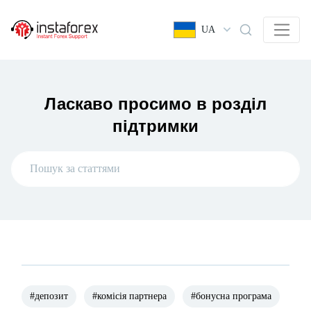
UA
Ласкаво просимо в розділ
підтримки
#депозит
#комісія партнера
#бонусна програма