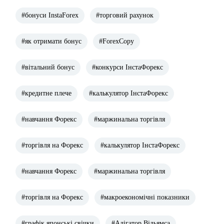
#бонуси InstaForex
#торговий рахунок
#як отримати бонус
#ForexCopy
#вітальний бонус
#конкурси ІнстаФорекс
#кредитне плече
#калькулятор ІнстаФорекс
#навчання Форекс
#маржинальна торгівля
#торгівля на Форекс
#калькулятор ІнстаФорекс
#навчання Форекс
#маржинальна торгівля
#торгівля на Форекс
#макроекономічні показники
#графік японські свічки
#Алігатор Вільямса